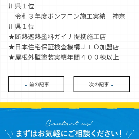
川県１位
令和３年度ボンフロン施工実績 神奈
川県１位
★断熱遮熱塗料ガイナ提携施工店
★日本住宅保証検査機構ＪＩＯ加盟店
★屋根外壁塗装実績年間４００棟以上
前の記事
次の記事
←
→