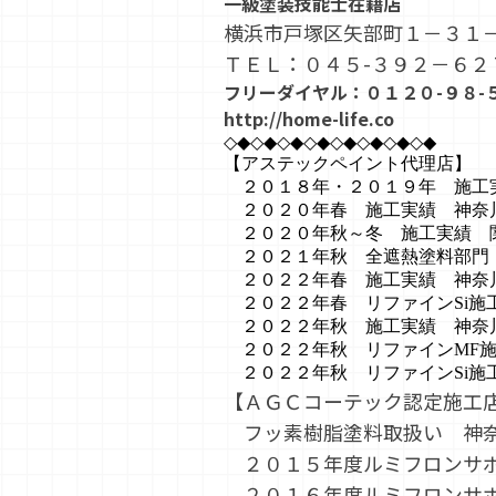
一級塗装技能士在籍店
横浜市戸塚区矢部町１－３１
ＴＥＬ：０４５-３９２－６２
フリーダイヤル：０１２０-９８-
http://home-life.co
◇◆◇◆◇◆◇◆◇◆◇◆◇◆◇◆
【アステックペイント代理店】
２０１８年・２０１９年 施工
２０２０年春 施工実績 神奈
２０２０年秋～冬 施工実績 
２０２１年秋 全遮熱塗料部門
２０２２年春 施工実績 神奈
２０２２年春 リファインSi施
２０２２年秋 施工実績 神奈
２０２２年秋 リファインMF施
２０２２年秋 リファインSi施
【ＡＧＣコーテック認定施工
フッ素樹脂塗料取扱い 神
２０１５年度ルミフロンサポ
２０１６年度ルミフロンサ