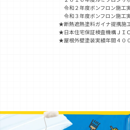
令和２年度ボンフロン施工実
令和３年度ボンフロン施工実
★断熱遮熱塗料ガイナ提携施
★日本住宅保証検査機構ＪＩ
★屋根外壁塗装実績年間４０