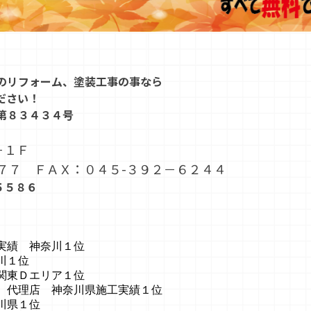
のリフォーム、塗装工事の事なら
ださい！
第８３４３４号
－１Ｆ
７７ ＦＡＸ：０４５-３９２－６２４４
５５８６
実績 神奈川１位
川１位
関東Ｄエリア１位
 代理店 神奈川県施工実績１位
川県１位