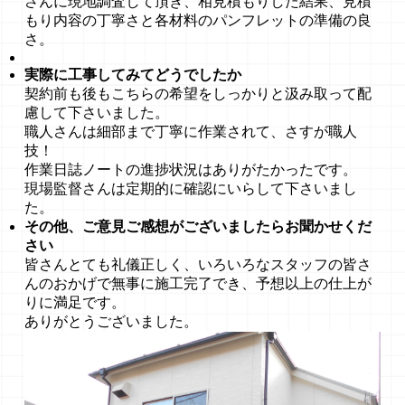
さんに現地調査して頂き、相見積もりした結果、見積
もり内容の丁寧さと各材料のパンフレットの準備の良
さ。
実際に工事してみてどうでしたか
契約前も後もこちらの希望をしっかりと汲み取って配
慮して下さいました。
職人さんは細部まで丁寧に作業されて、さすが職人
技！
作業日誌ノートの進捗状況はありがたかったです。
現場監督さんは定期的に確認にいらして下さいまし
た。
その他、ご意見ご感想がございましたらお聞かせくだ
さい
皆さんとても礼儀正しく、いろいろなスタッフの皆さ
んのおかげで無事に施工完了でき、予想以上の仕上が
りに満足です。
ありがとうございました。