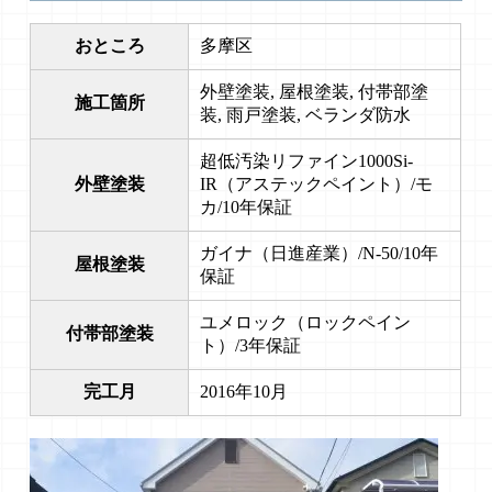
おところ
多摩区
外壁塗装, 屋根塗装, 付帯部塗
施工箇所
装, 雨戸塗装, ベランダ防水
超低汚染リファイン1000Si-
外壁塗装
IR（アステックペイント）/モ
カ/10年保証
ガイナ（日進産業）/N-50/10年
屋根塗装
保証
ユメロック（ロックペイン
付帯部塗装
ト）/3年保証
完工月
2016年10月