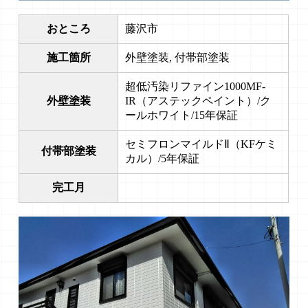
おところ
藤沢市
施工箇所
外壁塗装, 付帯部塗装
超低汚染リファイン1000MF-
外壁塗装
IR（アステックペイント）/ク
ールホワイト/15年保証
セミフロンマイルドⅡ（KFケミ
付帯部塗装
カル）/5年保証
完工月