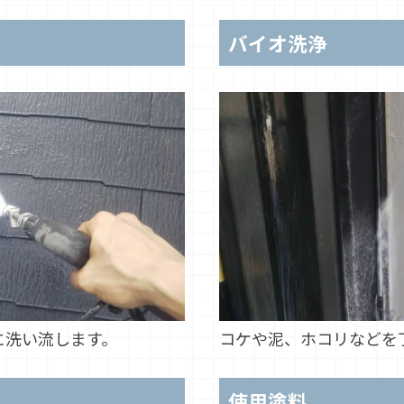
バイオ洗浄
に洗い流します。
コケや泥、ホコリなどを
使用塗料