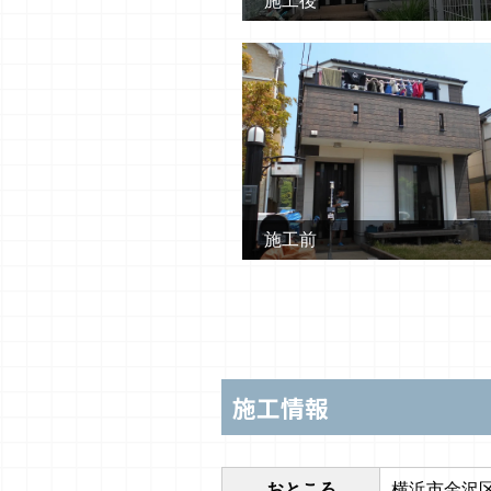
施工後
施工前
施工情報
おところ
横浜市金沢