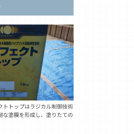
プ
クトトップはラジカル制御技術
靭な塗膜を形成し、塗りたての
。