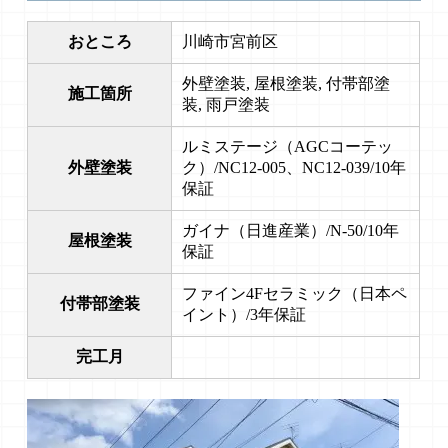
おところ
川崎市宮前区
外壁塗装, 屋根塗装, 付帯部塗
施工箇所
装, 雨戸塗装
ルミステージ（AGCコーテッ
外壁塗装
ク）/NC12-005、NC12-039/10年
保証
ガイナ（日進産業）/N-50/10年
屋根塗装
保証
ファイン4Fセラミック（日本ペ
付帯部塗装
イント）/3年保証
完工月