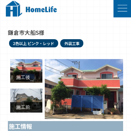
鎌倉市大船S様
2色以上
ピンク・レッド
外装工事
施工後
施工前
施工情報