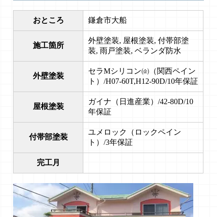
おところ
鎌倉市大船
外壁塗装, 屋根塗装, 付帯部塗
施工箇所
装, 雨戸塗装, ベランダ防水
セラMシリコン㈽（関西ペイン
外壁塗装
ト）/H07-60T,H12-90D/10年保証
ガイナ（日進産業）/42-80D/10
屋根塗装
年保証
ユメロック（ロックペイン
付帯部塗装
ト）/3年保証
完工月