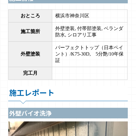
おところ
横浜市神奈川区
外壁塗装, 付帯部塗装, ベランダ
施工箇所
防水, シロアリ工事
パーフェクトトップ（日本ペイ
外壁塗装
ント）/K75-30D, 5分艶/10年保
証
完工月
施工レポート
外壁バイオ洗浄