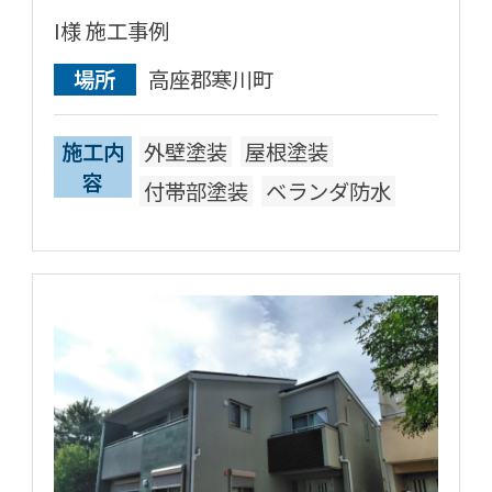
I様 施工事例
場所
高座郡寒川町
施工内
外壁塗装
屋根塗装
容
付帯部塗装
ベランダ防水