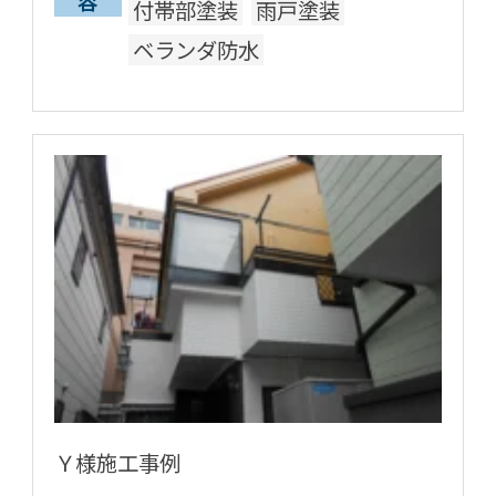
容
付帯部塗装
雨戸塗装
ベランダ防水
Ｙ様施工事例