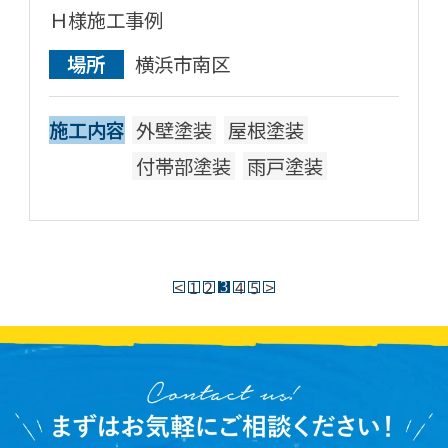
Ｈ様施工事例
場所
横浜市南区
施工内容
外壁塗装
屋根塗装
付帯部塗装
雨戸塗装
<
1
2
4
5
>
3
投
稿
の
ペ
ー