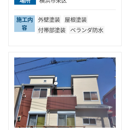
場所
横浜市栄区
施工内
外壁塗装
屋根塗装
容
付帯部塗装
ベランダ防水