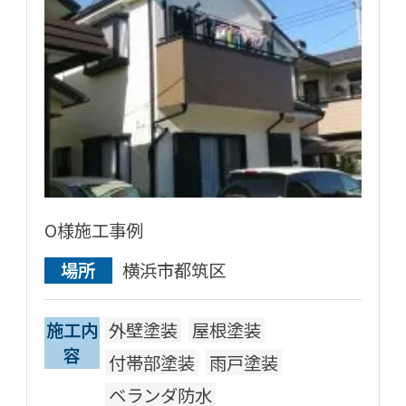
O様施工事例
場所
横浜市都筑区
施工内
外壁塗装
屋根塗装
容
付帯部塗装
雨戸塗装
ベランダ防水