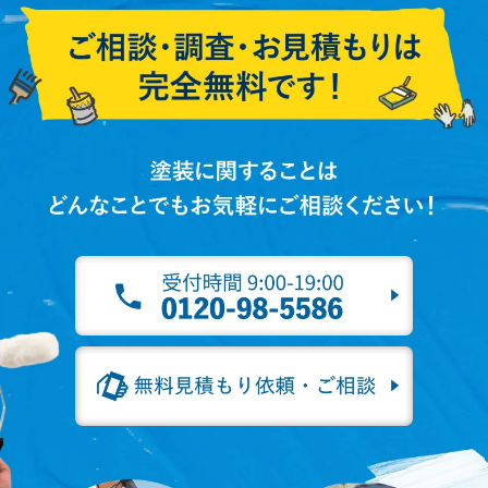
ジ
送
り