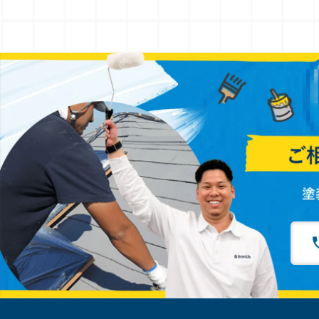
の
ペ
ー
ジ
送
り