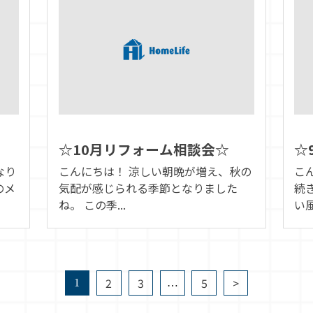
☆10月リフォーム相談会☆
☆
なり
こんにちは！ 涼しい朝晩が増え、秋の
こ
のメ
気配が感じられる季節となりました
続
ね。 この季...
い風
2
3
5
>
1
…