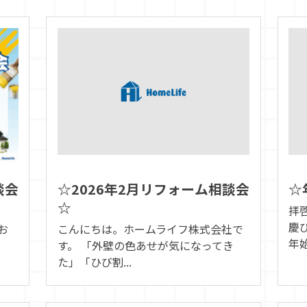
談会
☆2026年2月リフォーム相談会
☆
☆
拝
慶
お
こんにちは。ホームライフ株式会社で
年始
す。 「外壁の色あせが気になってき
た」「ひび割...