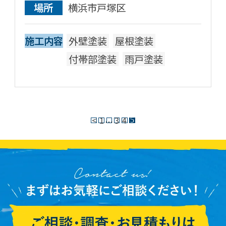
場所
横浜市戸塚区
施工内容
外壁塗装
屋根塗装
付帯部塗装
雨戸塗装
<
1
3
4
…
5
投
稿
の
ペ
ー
ジ