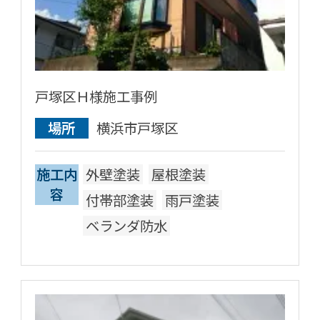
戸塚区Ｈ様施工事例
場所
横浜市戸塚区
施工内
外壁塗装
屋根塗装
容
付帯部塗装
雨戸塗装
ベランダ防水