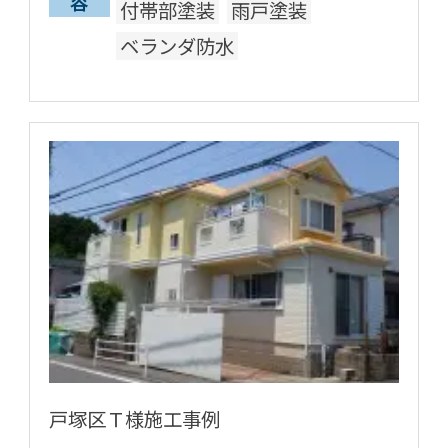
容
付帯部塗装
雨戸塗装
ベランダ防水
戸塚区Ｔ様施工事例