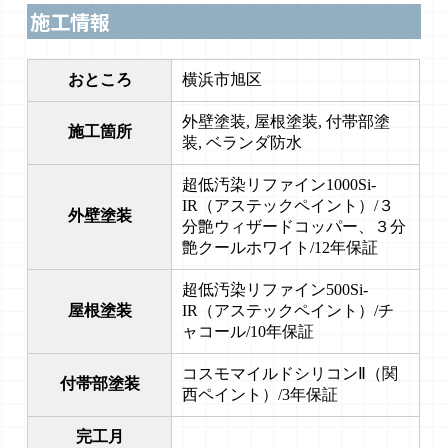
施工情報
おところ
横浜市旭区
外壁塗装, 屋根塗装, 付帯部塗
施工箇所
装, ベランダ防水
超低汚染リファイン1000Si-
IR（アステックペイント）/３
外壁塗装
分艶ウィザードコッパー、３分
艶クールホワイト/12年保証
超低汚染リファイン500Si-
屋根塗装
IR（アステックペイント）/チ
ャコール/10年保証
コスモマイルドシリコンⅡ（関
付帯部塗装
西ペイント）/3年保証
完工月